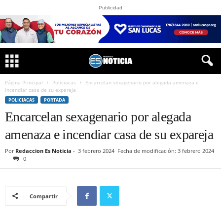
Publicidad
Página Principal
Policiacas
Encarcelan sexagenario por alegada amenaza e
incendiar casa de su expareja
POLICIACAS
PORTADA
Encarcelan sexagenario por alegada
amenaza e incendiar casa de su expareja
Por
Redaccion Es Noticia
-
3 febrero 2024
Fecha de modificación: 3 febrero 2024
0
Compartir