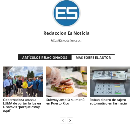
Redaccion Es Noticia
http://Esnoticiapr.com
ARTÍCULOS RELACIONADOS
MAS SOBRE EL AUTOR
Gobernadora acusa a
Subway amplía su menú
Roban dinero de cajero
LUMA de cortar la luz en
en Puerto Rico
automático en farmacia
Orocovis “porque estoy
aquí”