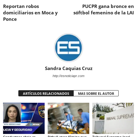
Reportan robos
PUCPR gana bronce en
domiciliarios en Moca y
sóftbol femenino de la LAI
Ponce
Sandra Caquias Cruz
http://esnoticiapr.com
ARTÍCULOS RELACIONADOS
MAS SOBRE EL AUTOR
Conductora ebria es
Pitbull ataca fémina que
Tribunal Supremo local