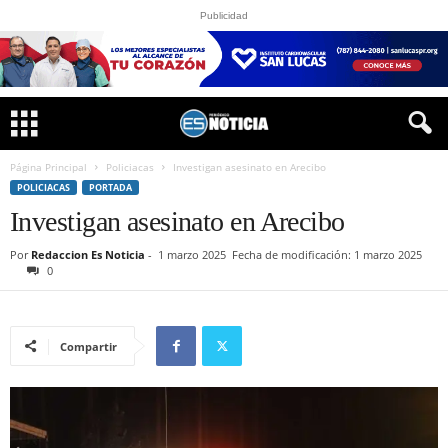
Publicidad
Página Principal
Policiacas
Investigan asesinato en Arecibo
POLICIACAS
PORTADA
Investigan asesinato en Arecibo
Por
Redaccion Es Noticia
-
1 marzo 2025
Fecha de modificación: 1 marzo 2025
0
Compartir