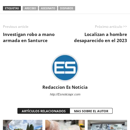
ETIQUETAS
ARECIBO
ASESINATO
DISPAROS
Previous article
Próximo artículo >>
Investigan robo a mano
Localizan a hombre
armada en Santurce
desaparecido en el 2023
Redaccion Es Noticia
http://Esnoticiapr.com
ARTÍCULOS RELACIONADOS
MAS SOBRE EL AUTOR