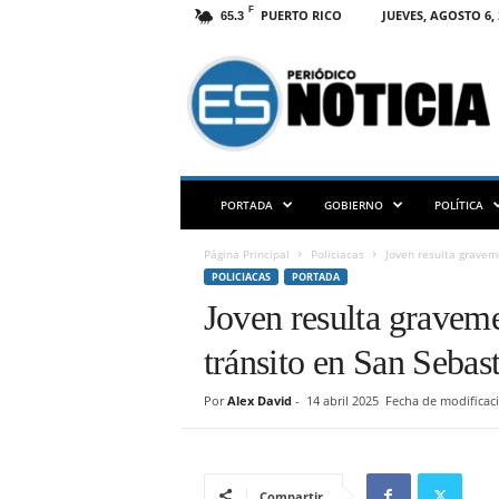
F
PUERTO RICO
JUEVES, AGOSTO 6, 
65.3
E
S
N
O
T
I
C
PORTADA
GOBIERNO
POLÍTICA
I
A
Página Principal
Policiacas
Joven resulta gravem
P
POLICIACAS
PORTADA
R
Joven resulta graveme
tránsito en San Sebas
Por
Alex David
-
14 abril 2025
Fecha de modificaci
Compartir