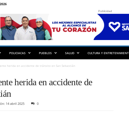
2026
Publicidad
POLICIACAS
PUEBLOS
SALUD
CULTURA Y ENTRETENIMIEN
ente herida en accidente de tránsito en San Sebastián
nte herida en accidente de
tián
ón: 14 abril 2025
0