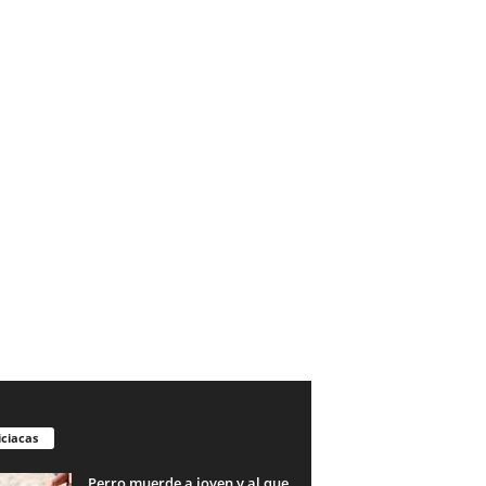
iciacas
Perro muerde a joven y al que