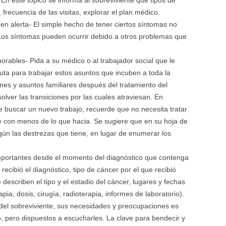
n este tópico se informa al sobreviviente que tipos de
 frecuencia de las visitas, explorar el plan médico.
 en alerta- El simple hecho de tener ciertos síntomas no
 Los síntomas pueden ocurrir debido a otros problemas que
borables- Pida a su médico o al trabajador social que le
ta para trabajar estos asuntos que incuben a toda la
nes y asuntos familiares después del tratamiento del
olver las transiciones por las cuales atraviesan. En
e buscar un nuevo trabajo, recuerde que no necesita tratar
 con menos de lo que hacia. Se sugiere que en su hoja de
ún las destrezas que tiene, en lugar de enumerar los
mportantes desde el momento del diagnóstico que contenga
recibió el diagnóstico, tipo de cáncer por el que recibió
describen el tipo y el estadio del cáncer, lugares y fechas
pia, dosis, cirugía, radioterapia, informes de laboratorio).
el sobreviviente, sus necesidades y preocupaciones es
 pero dispuestos a escucharles. La clave para bendecir y