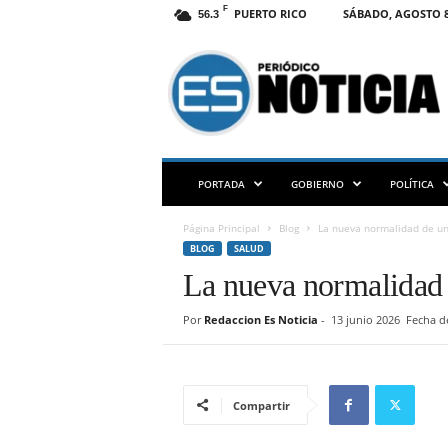
F
PUERTO RICO
SÁBADO, AGOSTO 8
56.3
E
S
N
O
T
I
C
PORTADA
GOBIERNO
POLÍTICA
I
A
Página Principal
Blog
La nueva normalidad de un
P
BLOG
SALUD
R
La nueva normalidad 
Por
Redaccion Es Noticia
-
13 junio 2026
Fecha de
Compartir