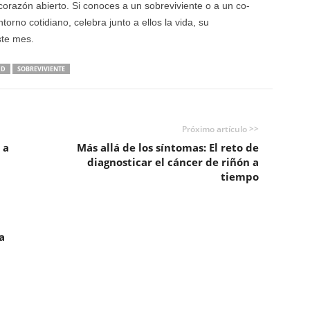
orazón abierto. Si conoces a un sobreviviente o a un co-
ntorno cotidiano, celebra junto a ellos la vida, su
ste mes.
UD
SOBREVIVIENTE
Próximo artículo >>
 a
Más allá de los síntomas: El reto de
diagnosticar el cáncer de riñón a
tiempo
a