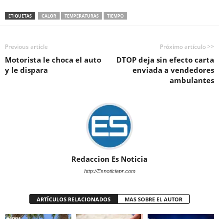
ETIQUETAS
CALOR
TEMPERATURAS
TIEMPO
Previous article
Próximo artículo >>
Motorista le choca el auto
DTOP deja sin efecto carta
y le dispara
enviada a vendedores
ambulantes
Redaccion Es Noticia
http://Esnoticiapr.com
ARTÍCULOS RELACIONADOS
MAS SOBRE EL AUTOR