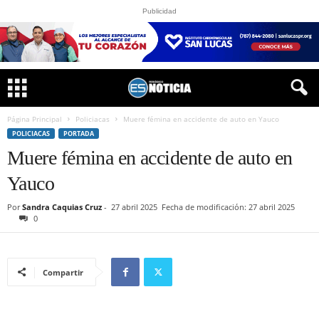
Publicidad
Página Principal
Policiacas
Muere fémina en accidente de auto en Yauco
POLICIACAS
PORTADA
Muere fémina en accidente de auto en
Yauco
Por
Sandra Caquias Cruz
-
27 abril 2025
Fecha de modificación: 27 abril 2025
0
Compartir