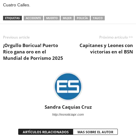
Cuatro Calles.
ETIQUETAS
ACCIDENTE
MUERTO
MUJER
POLICÍA
YAUCO
Previous article
Próximo artículo >>
¡Orgullo Boricua! Puerto
Capitanes y Leones con
Rico gana oro en el
victorias en el BSN
Mundial de Porrismo 2025
Sandra Caquias Cruz
http://esnoticiapr.com
ARTÍCULOS RELACIONADOS
MAS SOBRE EL AUTOR