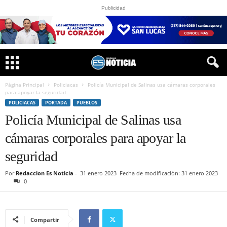
Publicidad
Página Principal
Policiacas
Policía Municipal de Salinas usa cámaras corporales
para apoyar la seguridad
POLICIACAS
PORTADA
PUEBLOS
Policía Municipal de Salinas usa
cámaras corporales para apoyar la
seguridad
Por
Redaccion Es Noticia
-
31 enero 2023
Fecha de modificación: 31 enero 2023
0
Compartir