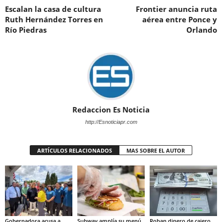
Escalan la casa de cultura
Frontier anuncia ruta
Ruth Hernández Torres en
aérea entre Ponce y
Río Piedras
Orlando
Redaccion Es Noticia
http://Esnoticiapr.com
ARTÍCULOS RELACIONADOS
MAS SOBRE EL AUTOR
Gobernadora acusa a
Subway amplía su menú
Roban dinero de cajero