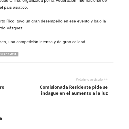
udad China, organizada por la Federación Internacional de
l país asiático.
rto Rico, tuvo un gran desempeño en ese evento y bajo la
rdo Vázquez.
rneo, una competición intensa y de gran calidad.
ENIS DE MESA
Próximo artículo >>
ro
Comisionada Residente pide se
indague en el aumento a la luz
a