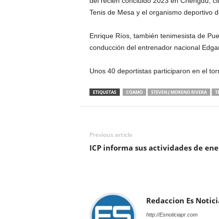
del recién concluido 2023 en Chengdu, ci
Tenis de Mesa y el organismo deportivo de
Enrique Ríos, también tenimesista de Pue
conducción del entrenador nacional Edga
Unos 40 deportistas participaron en el to
ETIQUETAS
COAMO
STEVEN J MORENO RIVERA
T
Previous article
ICP informa sus actividades de ene
Redaccion Es Notici
http://Esnoticiapr.com