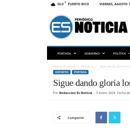
F
PUERTO RICO
VIERNES, AGOSTO 7
55.9
E
S
N
O
T
I
C
PORTADA
GOBIERNO
POLÍTICA
I
A
Página Principal
Deportes
Sigue dando gloria lo
P
DEPORTES
PORTADA
R
Sigue dando gloria lo
Por
Redaccion Es Noticia
-
3 enero 2024
Fecha de
Compartir