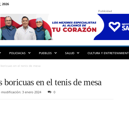
, 2026
Publicidad
POLICIACAS
PUEBLOS
SALUD
CULTURA Y ENTRETENIMIEN
s boricuas en el tenis de mesa
s boricuas en el tenis de mesa
 modificación: 3 enero 2024
0