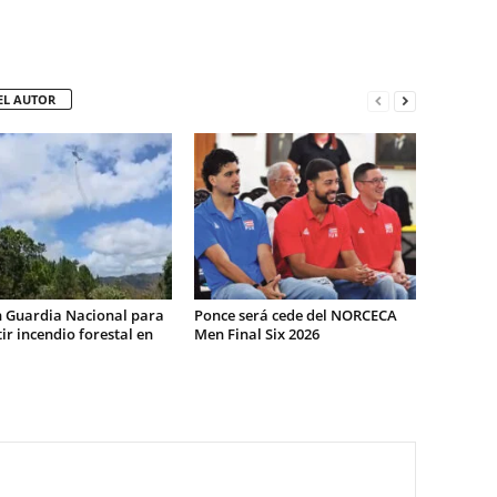
EL AUTOR
n Guardia Nacional para
Ponce será cede del NORCECA
r incendio forestal en
Men Final Six 2026