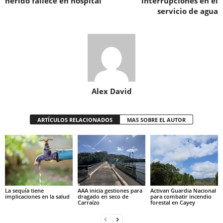
herido fallece en hospital
interrupciones en el
servicio de agua
Alex David
ARTÍCULOS RELACIONADOS
MAS SOBRE EL AUTOR
La sequía tiene
AAA inicia gestiones para
Activan Guardia Nacional
implicaciones en la salud
dragado en seco de
para combatir incendio
Carraízo
forestal en Cayey