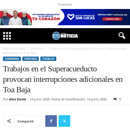
Publicidad
Página Principal
Gobierno
Trabajos en el Superacueducto provocan interrupciones
adicionales en Toa Baja
GOBIERNO
PORTADA
PUEBLOS
Trabajos en el Superacueducto
provocan interrupciones adicionales en
Toa Baja
Por
Alex David
-
14 junio 2026
Fecha de modificación: 14 junio 2026
0
Compartir