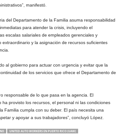
nistrativos”, manifestó.
ria del Departamento de la Familia asuma responsabilidad
inmediatas para atender la crisis, incluyendo el
 las escalas salariales de empleados gerenciales y
 extraordinario y la asignación de recursos suficientes
ncia.
do al gobierno para actuar con urgencia y evitar que la
 continuidad de los servicios que ofrece el Departamento de
ro responsable de lo que pasa en la agencia. El
ha provisto los recursos, el personal ni las condiciones
a Familia cumpla con su deber. El país necesita una
spetar y apoyar a sus trabajadores”, concluyó López.
RNO
UNITED AUTO WORKERS EN PUERTO RICO (UAW)