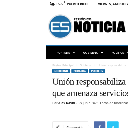
F
PUERTO RICO
VIERNES, AGOSTO 7
65.5
E
S
N
O
T
I
C
PORTADA
GOBIERNO
POLÍTICA
I
A
Página Principal
Gobierno
Unión responsabiliza 
P
GOBIERNO
PORTADA
PUEBLOS
R
Unión responsabiliza a
que amenaza servicios
Por
Alex David
-
29 junio 2026
Fecha de modificac
Compartir