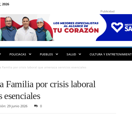
, 2026
Publicidad
POLICIACAS
PUEBLOS
SALUD
CULTURA Y ENTRETENIMIEN
a Familia por crisis laboral que amenaza servicios esenciales
 Familia por crisis laboral
 esenciales
ión: 29 junio 2026
0