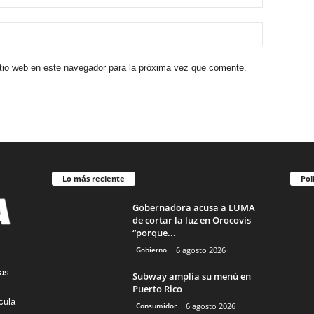
itio web en este navegador para la próxima vez que comente.
Lo más reciente
Pol
Gobernadora acusa a LUMA
de cortar la luz en Orocovis
“porque...
Gobierno
6 agosto 2026
tas
Subway amplía su menú en
Puerto Rico
cula
Consumidor
6 agosto 2026