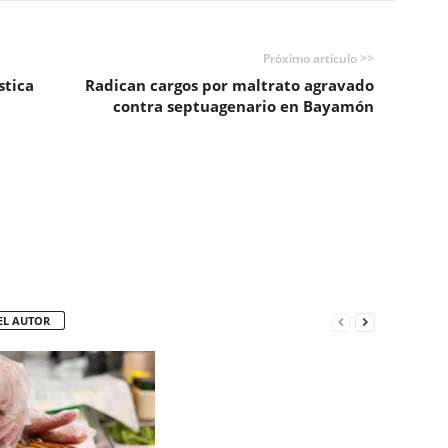
Próximo artículo >>
stica
Radican cargos por maltrato agravado
contra septuagenario en Bayamón
EL AUTOR