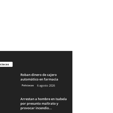
iciacas
Roban dinero de cajero
automático en farmacia
Policiacas
6 agosto 2026
Arrestan a hombre en Isabela
por presunto maltrato y
provocar incendio...