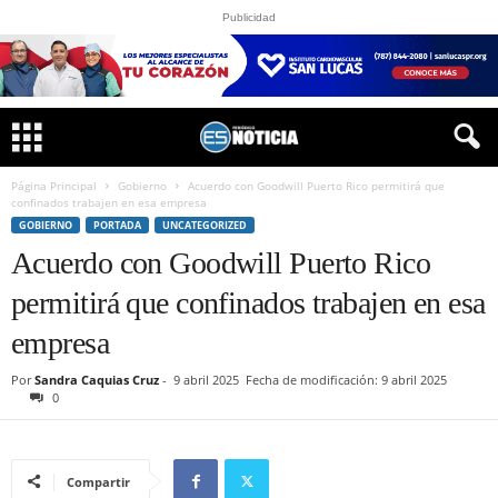
Publicidad
Página Principal
Gobierno
Acuerdo con Goodwill Puerto Rico permitirá que
confinados trabajen en esa empresa
GOBIERNO
PORTADA
UNCATEGORIZED
Acuerdo con Goodwill Puerto Rico
permitirá que confinados trabajen en esa
empresa
Por
Sandra Caquias Cruz
-
9 abril 2025
Fecha de modificación: 9 abril 2025
0
Compartir