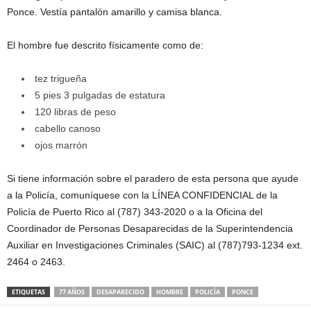
Ponce. Vestía pantalón amarillo y camisa blanca.
El hombre fue descrito físicamente como de:
tez trigueña
5 pies 3 pulgadas de estatura
120 libras de peso
cabello canoso
ojos marrón
Si tiene información sobre el paradero de esta persona que ayude
a la Policía, comuníquese con la
LÍNEA CONFIDENCIAL de la
Policía de Puerto Rico al (787) 343-2020 o a la Oficina del
Coordinador de Personas Desaparecidas de la Superintendencia
Auxiliar en Investigaciones Criminales (SAIC) al (787)793-1234 ext.
2464 o 2463.
ETIQUETAS
77 AÑOS
DESAPARECIDO
HOMBRE
POLICÍA
PONCE