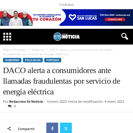
Publicidad
Página Principal
Gobierno
DACO alerta a consumidores ante llamadas
fraudulentas por servicio de energía eléctrica
GOBIERNO
POLICIACAS
PORTADA
DACO alerta a consumidores ante
llamadas fraudulentas por servicio de
energía eléctrica
Por
Redaccion Es Noticia
-
4 enero 2023
Fecha de modificación: 4 enero 2023
0
Compartir