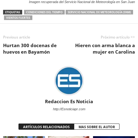
Imagen recuperada del Servicio Nacional de Meteorología en San Juan
ETIQUETAS
CONDICIONES DEL TIEMPO
SERVICIO NACIONAL DE METEOROLOGÍA (SNM)
VIENTOS FUERTES
Previous article
Próximo artículo >>
Hurtan 300 docenas de
Hieren con arma blanca a
huevos en Bayamón
mujer en Carolina
Redaccion Es Noticia
http://Esnoticiapr.com
ARTÍCULOS RELACIONADOS
MAS SOBRE EL AUTOR