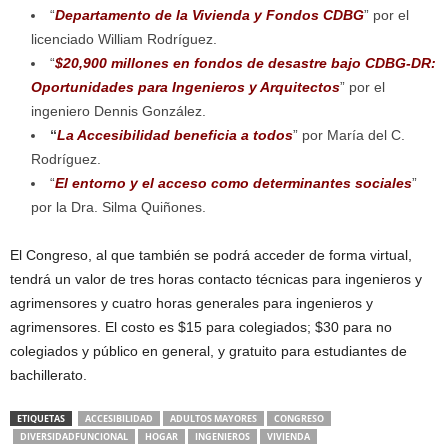
“
Departamento de la Vivienda y Fondos CDBG
” por el
licenciado William Rodríguez.
“
$20,900 millones en fondos de desastre bajo CDBG-DR:
Oportunidades para Ingenieros y Arquitectos
” por el
ingeniero Dennis González.
“
La Accesibilidad beneficia a todos
” por María del C.
Rodríguez.
“
El entorno y el acceso como determinantes sociales
”
por la Dra. Silma Quiñones.
El Congreso, al que también se podrá acceder de forma virtual,
tendrá un valor de tres horas contacto técnicas para ingenieros y
agrimensores y cuatro horas generales para ingenieros y
agrimensores. El costo es $15 para colegiados; $30 para no
colegiados y público en general, y gratuito para estudiantes de
bachillerato.
ETIQUETAS
ACCESIBILIDAD
ADULTOS MAYORES
CONGRESO
DIVERSIDADFUNCIONAL
HOGAR
INGENIEROS
VIVIENDA