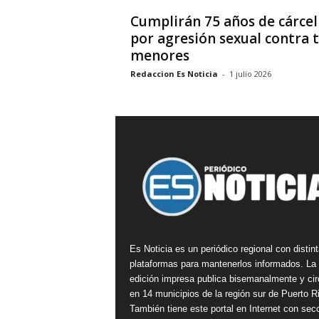
Cumplirán 75 años de cárcel
por agresión sexual contra 
menores
Redaccion Es Noticia
-
1 julio 2026
Es Noticia es un periódico regional con distin
plataformas para mantenerlos informados. La
edición impresa publica bisemanalmente y cir
en 14 municipios de la región sur de Puerto R
También tiene este portal en Internet con sec