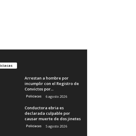
iciacas
Arrestan a hombre por
incumplir con el Registro de
Convictos por...
Policiacas
6 agosto 2026
Conductora ebria es
declarada culpable por
causar muerte de dos jinetes
Policiacas
5 agosto 2026