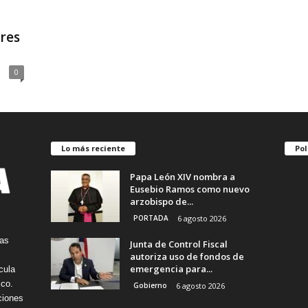
tres
0
Lo más reciente
Pol
Papa León XIV nombra a
Eusebio Ramos como nuevo
arzobispo de...
PORTADA
6 agosto 2026
tas
Junta de Control Fiscal
autoriza uso de fondos de
emergencia para...
cula
ico.
Gobierno
6 agosto 2026
ciones