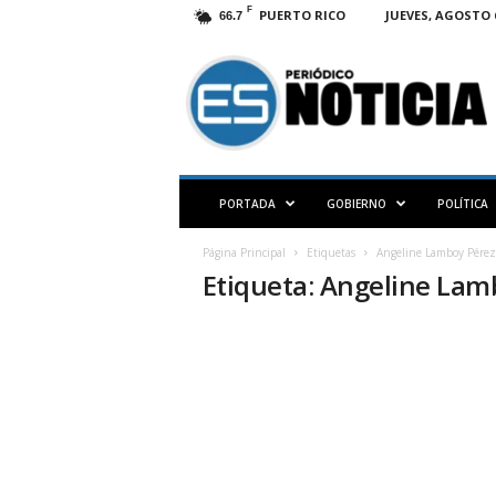
F
PUERTO RICO
JUEVES, AGOSTO 6
66.7
E
S
N
O
T
I
C
PORTADA
GOBIERNO
POLÍTICA
I
A
Página Principal
Etiquetas
Angeline Lamboy Pére
P
Etiqueta: Angeline La
R