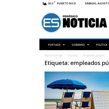
F
PUERTO RICO
SÁBADO, AGOSTO 
50.3
E
S
N
O
T
I
C
PORTADA
GOBIERNO
POLÍTICA
I
A
Página Principal
Etiquetas
Empleados públicos
P
Etiqueta: empleados pú
R