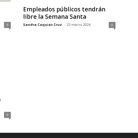
Empleados públicos tendrán
libre la Semana Santa
Sandra Caquias Cruz
-
23 marzo 2026
0
0
n
0