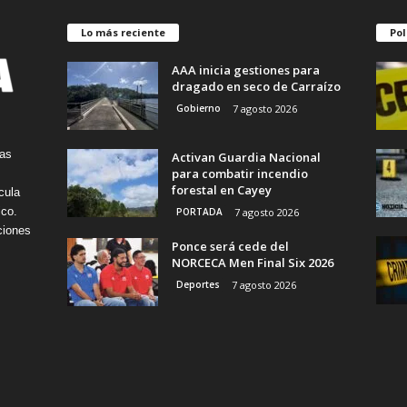
Lo más reciente
Pol
AAA inicia gestiones para
dragado en seco de Carraízo
Gobierno
7 agosto 2026
tas
Activan Guardia Nacional
para combatir incendio
forestal en Cayey
cula
ico.
PORTADA
7 agosto 2026
ciones
Ponce será cede del
NORCECA Men Final Six 2026
Deportes
7 agosto 2026