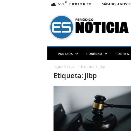
F
PUERTO RICO
SÁBADO, AGOSTO 
50.1
E
S
N
O
T
I
C
PORTADA
GOBIERNO
POLÍTICA
I
A
Página Principal
Etiquetas
Jlbp
P
Etiqueta: jlbp
R