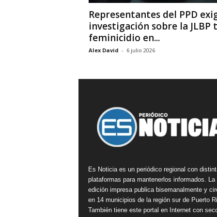
Representantes del PPD exi
investigación sobre la JLBP 
feminicidio en...
Alex David
-
6 julio 2026
Es Noticia es un periódico regional con distin
plataformas para mantenerlos informados. La
edición impresa publica bisemanalmente y cir
en 14 municipios de la región sur de Puerto R
También tiene este portal en Internet con sec