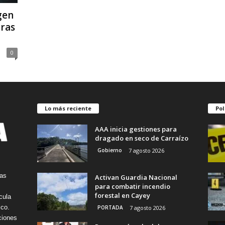
gen
tras
0
Lo más reciente
Pol
AAA inicia gestiones para
dragado en seco de Carraízo
Gobierno
7 agosto 2026
tas
Activan Guardia Nacional
para combatir incendio
forestal en Cayey
cula
ico.
PORTADA
7 agosto 2026
ciones