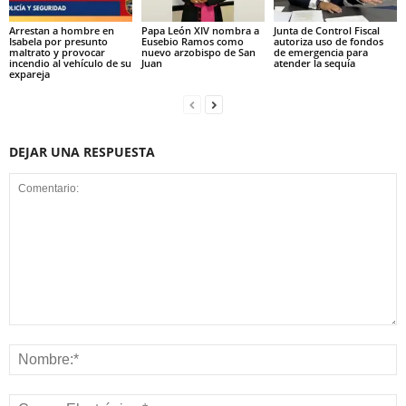
Arrestan a hombre en
Papa León XIV nombra a
Junta de Control Fiscal
Isabela por presunto
Eusebio Ramos como
autoriza uso de fondos
maltrato y provocar
nuevo arzobispo de San
de emergencia para
incendio al vehículo de su
Juan
atender la sequía
expareja
DEJAR UNA RESPUESTA