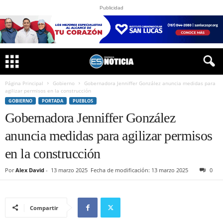
Publicidad
Página Principal
Gobierno
Gobernadora Jenniffer González anuncia medidas para
agilizar permisos en la construcción
GOBIERNO
PORTADA
PUEBLOS
Gobernadora Jenniffer González
anuncia medidas para agilizar permisos
en la construcción
Por
Alex David
-
13 marzo 2025
Fecha de modificación: 13 marzo 2025
0
Compartir