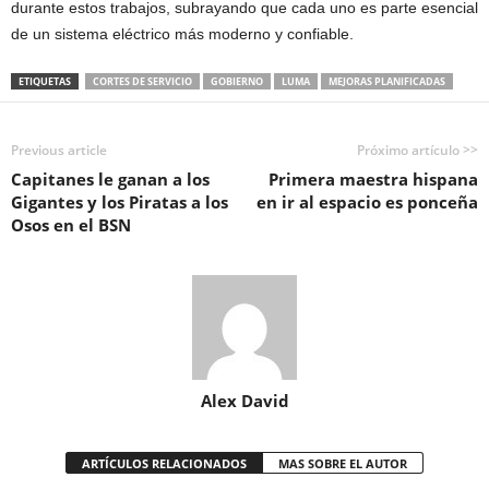
durante estos trabajos, subrayando que cada uno es parte esencial
de un sistema eléctrico más moderno y confiable.
ETIQUETAS
CORTES DE SERVICIO
GOBIERNO
LUMA
MEJORAS PLANIFICADAS
Previous article
Próximo artículo >>
Capitanes le ganan a los
Primera maestra hispana
Gigantes y los Piratas a los
en ir al espacio es ponceña
Osos en el BSN
Alex David
ARTÍCULOS RELACIONADOS
MAS SOBRE EL AUTOR