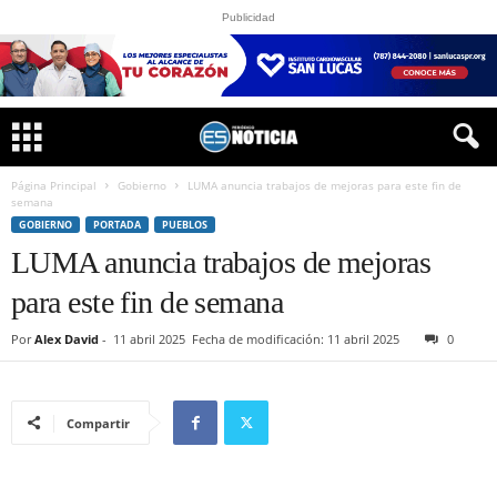
Publicidad
Página Principal
Gobierno
LUMA anuncia trabajos de mejoras para este fin de
semana
GOBIERNO
PORTADA
PUEBLOS
LUMA anuncia trabajos de mejoras
para este fin de semana
Por
Alex David
-
11 abril 2025
Fecha de modificación: 11 abril 2025
0
Compartir