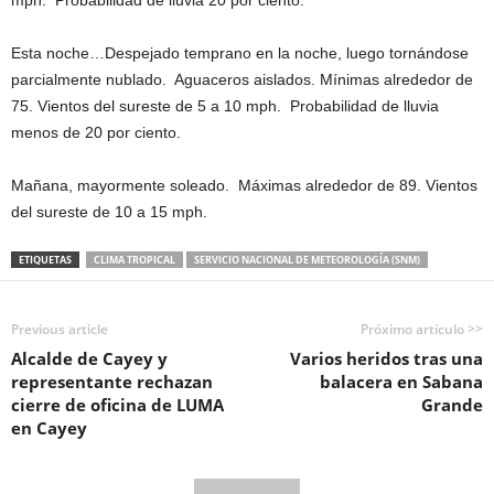
mph. Probabilidad de lluvia 20 por ciento.
Esta noche…Despejado temprano en la noche, luego tornándose
parcialmente nublado. Aguaceros aislados. Mínimas alrededor de
75. Vientos del sureste de 5 a 10 mph. Probabilidad de lluvia
menos de 20 por ciento.
Mañana, mayormente soleado. Máximas alrededor de 89. Vientos
del sureste de 10 a 15 mph.
ETIQUETAS
CLIMA TROPICAL
SERVICIO NACIONAL DE METEOROLOGÍA (SNM)
Previous article
Próximo artículo >>
Alcalde de Cayey y
Varios heridos tras una
representante rechazan
balacera en Sabana
cierre de oficina de LUMA
Grande
en Cayey